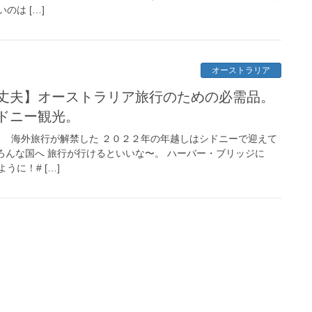
のは […]
オーストラリア
丈夫】オーストラリア旅行のための必需品。
ドニー観光。
！ 海外旅行が解禁した ２０２２年の年越しはシドニーで迎えて
ろんな国へ 旅行が行けるといいな〜。 ハーバー・ブリッジに
に！# […]