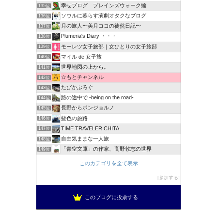
幸せブログ プレインズウォーク編
135位
ソウルに暮らす演劇オタクなブログ
136位
月の旅人〜美月ココの徒然日記〜
137位
Plumeria's Diary ・・・
138位
モーレツ女子旅部｜女ひとりの女子旅部
139位
マイル de 女子旅
140位
世界地図の上から。
141位
☆もとチャンネル
142位
たびかぶろぐ
143位
路の途中で -being on the road-
144位
長野からボンジョルノ
145位
藍色の旅路
146位
TIME TRAVELER CHITA
147位
自由気ままな一人旅
148位
「青空文庫」の作家、高野敦志の世界
149位
このカテゴリを全て表示
参加する
このブログに投票する