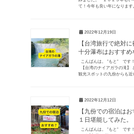
て！今年も良い年になりますよう
2022年12月19日
【台湾旅行で絶対に
十分瀑布はおすすめ
こんばんは。 ”もと” です
【台湾のナイアガラの滝】 
観光スポットの九份からも近い 
2022年12月12日
【九份での宿泊はお
１日堪能してみた。
こんばんは。 ”もと” です