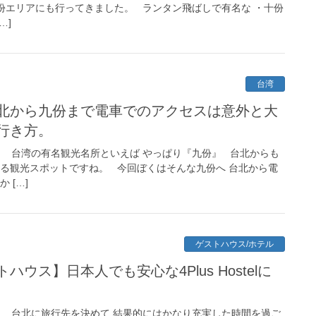
份エリアにも行ってきました。 ランタン飛ばしで有名な ・十份
…]
台湾
北から九份まで電車でのアクセスは意外と大
行き方。
！ 台湾の有名観光名所といえば やっぱり『九份』 台北からも
ける観光スポットですね。 今回ぼくはそんな九份へ 台北から電
 […]
ゲストハウス/ホテル
ウス】日本人でも安心な4Plus Hostelに
！ 台北に旅行先を決めて 結果的にはかなり充実した時間を過ご