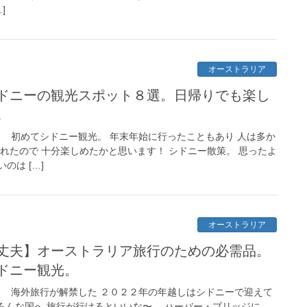
]
オーストラリア
ドニーの観光スポット８選。日帰りでも楽し
。
！ 初めてシドニー観光。 年末年始に行ったこともあり 人は多か
れたので 十分楽しめたかと思います！ シドニー散策。 思ったよ
のは […]
オーストラリア
丈夫】オーストラリア旅行のための必需品。
ドニー観光。
！ 海外旅行が解禁した ２０２２年の年越しはシドニーで迎えて
ろんな国へ 旅行が行けるといいな〜。 ハーバー・ブリッジに