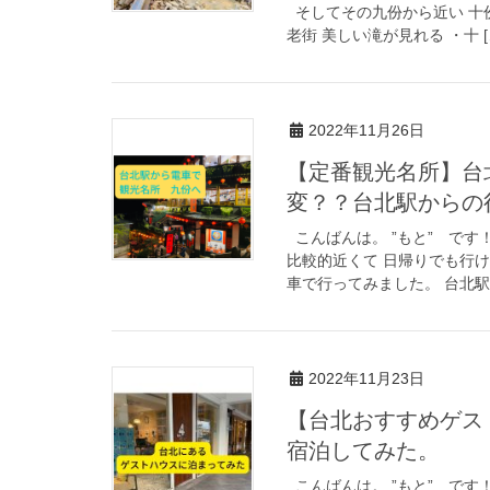
そしてその九份から近い 十
老街 美しい滝が見れる ・十 [
2022年11月26日
【定番観光名所】台
変？？台北駅からの
こんばんは。 ”もと” です
比較的近くて 日帰りでも行
車で行ってみました。 台北駅か
2022年11月23日
【台北おすすめゲストハ
宿泊してみた。
こんばんは。 ”もと” です