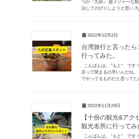
つが『九份』 超メジャーな観
泊してのびりしようと思い 九份
2022年12月2日
台湾旅行と言ったら
行ってみた。
こんばんは。 ”もと” です
店って閉まるの早いんだね。 
でやってるものだと思ってたわ
2022年11月29日
【十份の観光&アク
観光名所に行ってみ
こんばんは。 ”もと” です