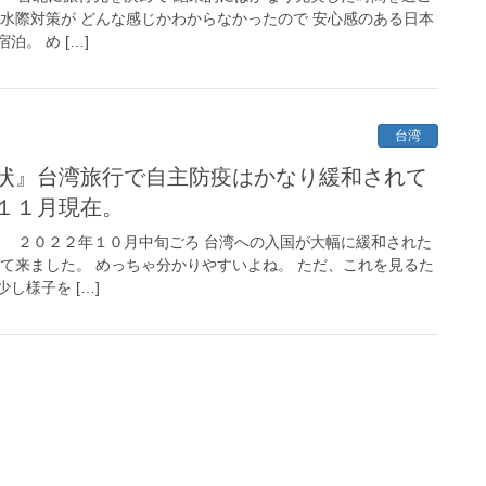
の水際対策が どんな感じかわからなかったので 安心感のある日本
。 め […]
台湾
状』台湾旅行で自主防疫はかなり緩和されて
１１月現在。
！ ２０２２年１０月中旬ごろ 台湾への入国が大幅に緩和された
して来ました。 めっちゃ分かりやすいよね。 ただ、これを見るた
し様子を […]