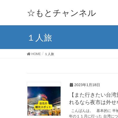
☆もとチャンネル
１人旅
HOME
１人旅
2023年1月18日
【また行きたい台湾
れるなら夜市は外せ
こんばんは。 基本的に 半袖
年の１１月に行った 台湾に