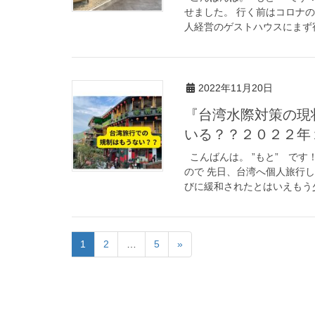
せました。 行く前はコロナ
人経営のゲストハウスにまず宿泊
2022年11月20日
『台湾水際対策の現
いる？？２０２２年
こんばんは。 ”もと” です
ので 先日、台湾へ個人旅行
びに緩和されたとはいえもう少
1
2
…
5
»