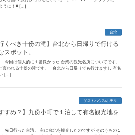
に！# […]
台湾
行くべき十份の滝】台北から日帰りで行ける
なスポット。
！ 今回は個人的に１番良かった 台湾の観光名所についてです。
と言われる十份の滝です。 台北から日帰りでも行けますし 有名
[…]
ゲストハウス/ホテル
すすめ？】九份小町で１泊して有名観光地を
！ 先日行った台湾。 主に台北を観光したのですが そのうちの１