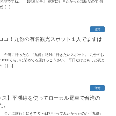
光地ですね。 【関連記事】 絶対に行きたかった場所なので 宿
 […]
台湾
ココ！九份の有名観光スポット１人でまずは
！ 台湾に行ったら 『九份』絶対に行きたいスポット。 九份のお
18:00くらいに閉めてる店けっこう多い。 平日だけどもっと夜ま
（ […]
台湾
セス】平渓線を使ってローカル電車で台湾の
た。
！ 台北に旅行しにきて やっぱり行ってみたかったのが『九份』