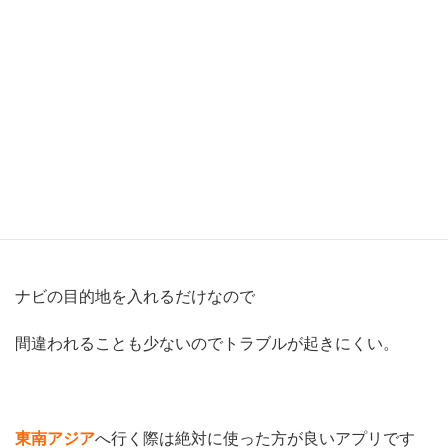
逆に市街地から外れたゲストハウス(宿)みたいな
わかりずらい場所にある目的地に行く際には超便利です。
シェムリアップでは
手配
したら
５分くらいですぐに来てくれました！
ナビの目的地を入れるだけなので
間違われることも少ないのでトラブルが起きにくい。
東南アジア
へ行く際は絶対に使った方が良いアプリです