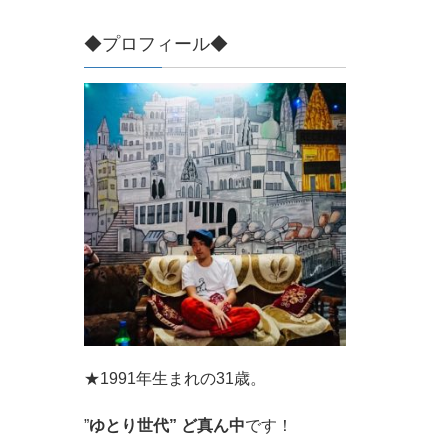
◆プロフィール◆
★1991年生まれの31歳。
”
ゆとり世代” ど真ん中
です！