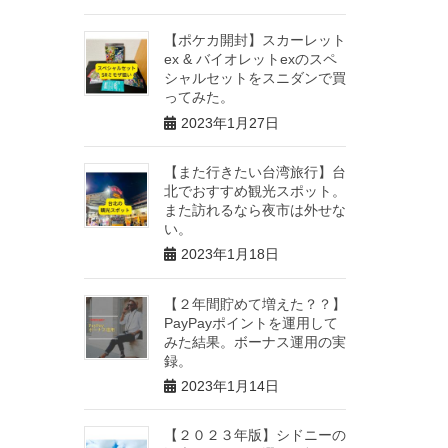
【ポケカ開封】スカーレット
ex & バイオレットexのスペ
シャルセットをスニダンで買
ってみた。
2023年1月27日
【また行きたい台湾旅行】台
北でおすすめ観光スポット。
また訪れるなら夜市は外せな
い。
2023年1月18日
【２年間貯めて増えた？？】
PayPayポイントを運用して
みた結果。ボーナス運用の実
録。
2023年1月14日
【２０２３年版】シドニーの